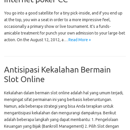
You go into a good satellite for a tiny pick-inside, and if you end up
at the top, you win a seat in order to a more impressive feel,
occasionally a primary show or live tournament. It’s a funds-
amicable treatment for punch your own admission to your large-bet
action. On the August 12, 2012, a…
Read More »
Antisipasi Kekalahan Bermain
Slot Online
Kekalahan dalam bermain slot online adalah hal yang umum terjadi,
mengingat sifat permainan ini yang berbasis keberuntungan.
Namun, ada beberapa strategi yang bisa Anda terapkan untuk
mengantisipasi kekalahan dan mengurangi dampaknya. Berikut
adalah beberapa langkah yang dapat membantu: 1. Pengelolaan
Keuangan yang Bijak (Bankroll Management) 2. Pilih Slot dengan