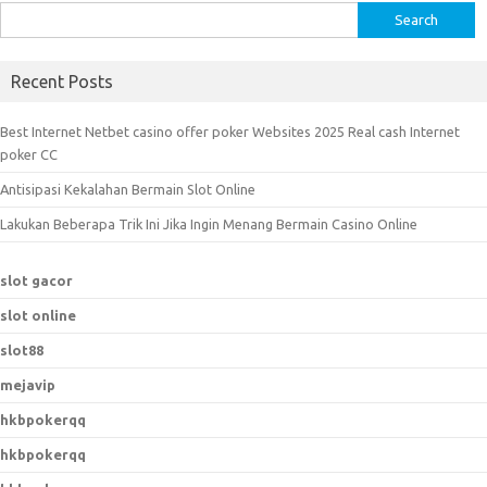
S
e
a
Recent Posts
r
c
Best Internet Netbet casino offer poker Websites 2025 Real cash Internet
h
poker CC
f
Antisipasi Kekalahan Bermain Slot Online
o
r
Lakukan Beberapa Trik Ini Jika Ingin Menang Bermain Casino Online
:
slot gacor
slot online
slot88
mejavip
hkbpokerqq
hkbpokerqq