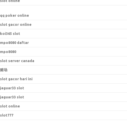
slot online
qq poker online
slot gacor online
koi365 slot
mpo8080 daftar
mpo8080
slot server canada
赌场
slot gacor hari ini
jaguar33 slot
jaguar33 slot
slot online
slot777