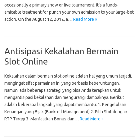
occasionally a primary show or live tournament. It’s a funds-
amicable treatment for punch your own admission to your large-bet
action. On the August 12, 2012, a…
Read More »
Antisipasi Kekalahan Bermain
Slot Online
Kekalahan dalam bermain slot online adalah hal yang umum terjadi,
mengingat sifat permainan ini yang berbasis keberuntungan.
Namun, ada beberapa strategi yang bisa Anda terapkan untuk
mengantisipasi kekalahan dan mengurangi dampaknya. Berikut
adalah beberapa langkah yang dapat membantu: 1. Pengelolaan
Keuangan yang Bijak (Bankroll Management) 2. Pilih Slot dengan
RTP Tinggi 3. Manfaatkan Bonus dan…
Read More »