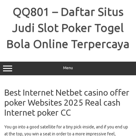
Skip
to
QQ801 – Daftar Situs
content
Judi Slot Poker Togel
Bola Online Terpercaya
Menu
Best Internet Netbet casino offer
poker Websites 2025 Real cash
Internet poker CC
You go into a good satellite for a tiny pick-inside, and if you end up
at the top, you win a seat in order to a more impressive feel,