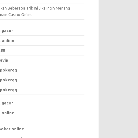
kan Beberapa Trik Ini Jika Ingin Menang
main Casino Online
t gacor
t online
t88
avip
bpokerqq
bpokerqq
bpokerqq
t gacor
t online
poker online