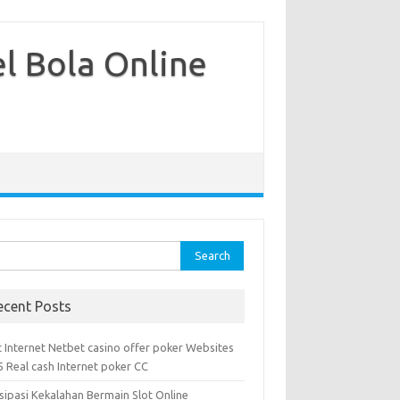
el Bola Online
rch
ecent Posts
t Internet Netbet casino offer poker Websites
5 Real cash Internet poker CC
sipasi Kekalahan Bermain Slot Online