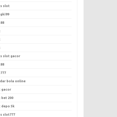
us slot
gki99
t88
t
t
t
us slot gacor
t88
t777
dar bola online
t gacor
t bet 200
t depo 5k
us slot777