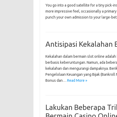
You go into a good satellite for a tiny pick-in
more impressive feel, occasionally a primary
punch your own admission to your large-bet
Antisipasi Kekalahan 
Kekalahan dalam bermain slot online adalah 
berbasis keberuntungan. Namun, ada beberap
kekalahan dan mengurangi dampaknya. Berik
Pengelolaan Keuangan yang Bijak (Bankroll 
Bonus dan…
Read More »
Lakukan Beberapa Trik
Bermain Casino Onlin