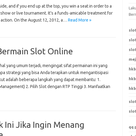
side, and if you end up at the top, you win a seat in order to a
Laku
 show or live tournament. It’s a funds-amicable treatment for
Ber
 action. On the August 12, 2012, a…
Read More »
slo
slo
Bermain Slot Online
slo
mej
hal yang umum terjadi, mengingat sifat permainan ini yang
hk
a strategi yang bisa Anda terapkan untuk mengantisipasi
hk
ut adalah beberapa langkah yang dapat membantu: 1.
Management) 2. Pilih Slot dengan RTP Tinggi 3. Manfaatkan
hk
slo
slo
 Ini Jika Ingin Menang
qq 
e