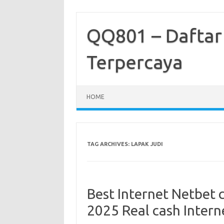
Skip
to
content
QQ801 – Daftar 
Terpercaya
HOME
TAG ARCHIVES:
LAPAK JUDI
Best Internet Netbet 
2025 Real cash Intern