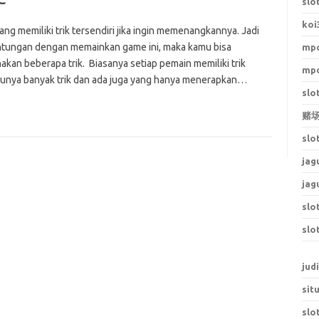
slo
koi
ang memiliki trik tersendiri jika ingin memenangkannya. Jadi
untungan dengan memainkan game ini, maka kamu bisa
mpo
 beberapa trik. Biasanya setiap pemain memiliki trik
mp
punya banyak trik dan ada juga yang hanya menerapkan…
slo
赌
slo
jag
jag
slo
slo
jud
sit
slo