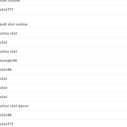
slot online
slot777
judi slot online
situs slot
slot
situs slot
nongki99
slot88
slot
slot
slot
situs slot gacor
slot88
slot777