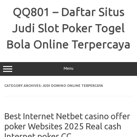
Skip
to
QQ801 – Daftar Situs
content
Judi Slot Poker Togel
Bola Online Terpercaya
Menu
CATEGORY ARCHIVES:
JUDI DOMINO ONLINE TERPERCAYA
Best Internet Netbet casino offer
poker Websites 2025 Real cash
Internet poker CC