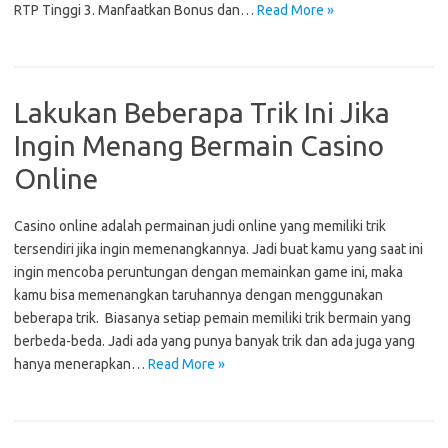
RTP Tinggi 3. Manfaatkan Bonus dan…
Read More »
Lakukan Beberapa Trik Ini Jika
Ingin Menang Bermain Casino
Online
Casino online adalah permainan judi online yang memiliki trik
tersendiri jika ingin memenangkannya. Jadi buat kamu yang saat ini
ingin mencoba peruntungan dengan memainkan game ini, maka
kamu bisa memenangkan taruhannya dengan menggunakan
beberapa trik. Biasanya setiap pemain memiliki trik bermain yang
berbeda-beda. Jadi ada yang punya banyak trik dan ada juga yang
hanya menerapkan…
Read More »