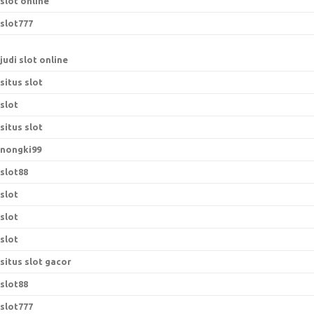
slot online
slot777
judi slot online
situs slot
slot
situs slot
nongki99
slot88
slot
slot
slot
situs slot gacor
slot88
slot777