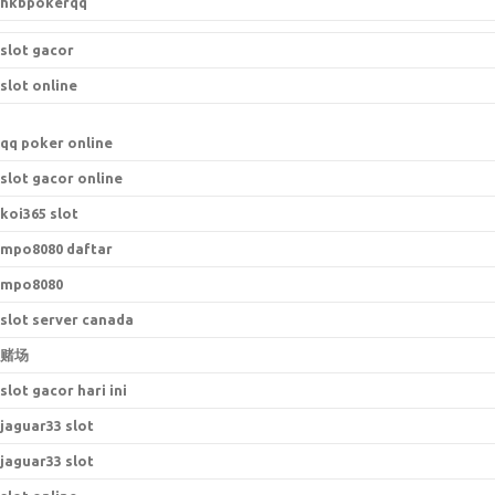
hkbpokerqq
slot gacor
slot online
qq poker online
slot gacor online
koi365 slot
mpo8080 daftar
mpo8080
slot server canada
赌场
slot gacor hari ini
jaguar33 slot
jaguar33 slot