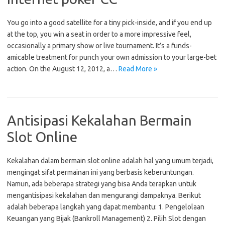
You go into a good satellite for a tiny pick-inside, and if you end up
at the top, you win a seat in order to a more impressive feel,
occasionally a primary show or live tournament. It’s a funds-
amicable treatment for punch your own admission to your large-bet
action. On the August 12, 2012, a…
Read More »
Antisipasi Kekalahan Bermain
Slot Online
Kekalahan dalam bermain slot online adalah hal yang umum terjadi,
mengingat sifat permainan ini yang berbasis keberuntungan.
Namun, ada beberapa strategi yang bisa Anda terapkan untuk
mengantisipasi kekalahan dan mengurangi dampaknya. Berikut
adalah beberapa langkah yang dapat membantu: 1. Pengelolaan
Keuangan yang Bijak (Bankroll Management) 2. Pilih Slot dengan