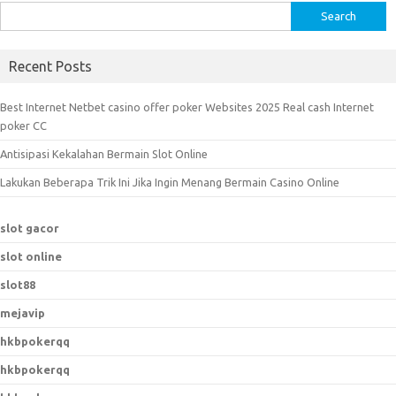
S
e
a
Recent Posts
r
c
Best Internet Netbet casino offer poker Websites 2025 Real cash Internet
h
poker CC
f
Antisipasi Kekalahan Bermain Slot Online
o
r
Lakukan Beberapa Trik Ini Jika Ingin Menang Bermain Casino Online
:
slot gacor
slot online
slot88
mejavip
hkbpokerqq
hkbpokerqq