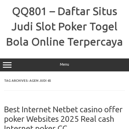
Skip
to
QQ801 – Daftar Situs
content
Judi Slot Poker Togel
Bola Online Terpercaya
Menu
TAG ARCHIVES:
AGEN JUDI 65
Best Internet Netbet casino offer
poker Websites 2025 Real cash
Internet poker CC