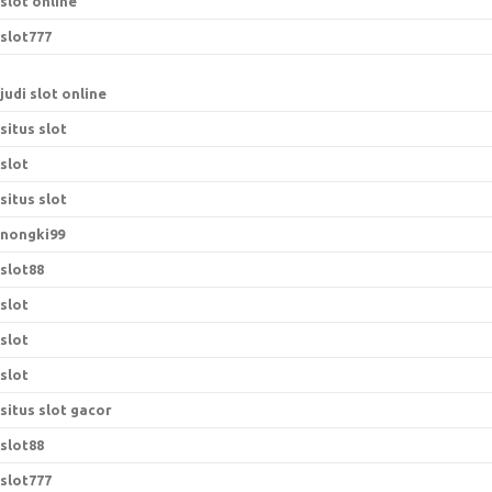
slot online
slot777
judi slot online
situs slot
slot
situs slot
nongki99
slot88
slot
slot
slot
situs slot gacor
slot88
slot777