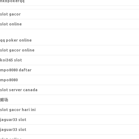
hkbpokerqq
slot gacor
slot online
qq poker online
slot gacor online
koi365 slot
mpo8080 daftar
mpo8080
slot server canada
赌场
slot gacor hari ini
jaguar33 slot
jaguar33 slot