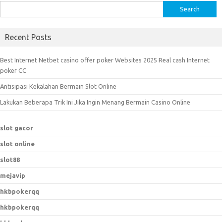
S
e
a
Recent Posts
r
c
Best Internet Netbet casino offer poker Websites 2025 Real cash Internet
h
poker CC
f
Antisipasi Kekalahan Bermain Slot Online
o
r
Lakukan Beberapa Trik Ini Jika Ingin Menang Bermain Casino Online
:
slot gacor
slot online
slot88
mejavip
hkbpokerqq
hkbpokerqq