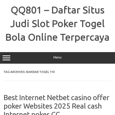
Skip
to
QQ801 – Daftar Situs
content
Judi Slot Poker Togel
Bola Online Terpercaya
Menu
TAG ARCHIVES:
BANDAR TOGEL 110
Best Internet Netbet casino offer
poker Websites 2025 Real cash
Internet poker CC