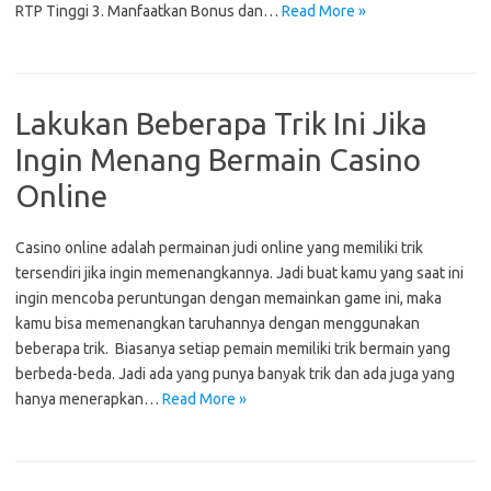
RTP Tinggi 3. Manfaatkan Bonus dan…
Read More »
Lakukan Beberapa Trik Ini Jika
Ingin Menang Bermain Casino
Online
Casino online adalah permainan judi online yang memiliki trik
tersendiri jika ingin memenangkannya. Jadi buat kamu yang saat ini
ingin mencoba peruntungan dengan memainkan game ini, maka
kamu bisa memenangkan taruhannya dengan menggunakan
beberapa trik. Biasanya setiap pemain memiliki trik bermain yang
berbeda-beda. Jadi ada yang punya banyak trik dan ada juga yang
hanya menerapkan…
Read More »