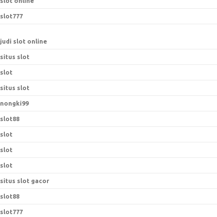
slot online
slot777
judi slot online
situs slot
slot
situs slot
nongki99
slot88
slot
slot
slot
situs slot gacor
slot88
slot777