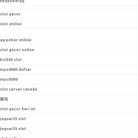
hkbpokerqq
slot gacor
slot online
qq poker online
slot gacor online
koi365 slot
mpo8080 daftar
mpo8080
slot server canada
赌场
slot gacor hari ini
jaguar33 slot
jaguar33 slot