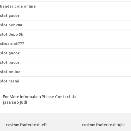
bandar bola online
slot gacor
slot bet 200
slot depo 5k
situs slot777
slot gacor
slot gacor
slot online
slot resmi
For More Information Please
Contact Us
jasa seo judi
custom footer text left
custom footer text right