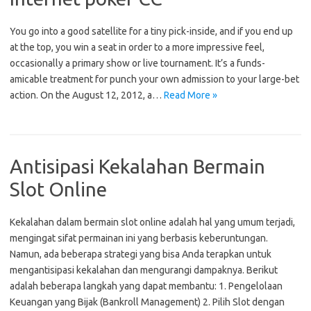
You go into a good satellite for a tiny pick-inside, and if you end up
at the top, you win a seat in order to a more impressive feel,
occasionally a primary show or live tournament. It’s a funds-
amicable treatment for punch your own admission to your large-bet
action. On the August 12, 2012, a…
Read More »
Antisipasi Kekalahan Bermain
Slot Online
Kekalahan dalam bermain slot online adalah hal yang umum terjadi,
mengingat sifat permainan ini yang berbasis keberuntungan.
Namun, ada beberapa strategi yang bisa Anda terapkan untuk
mengantisipasi kekalahan dan mengurangi dampaknya. Berikut
adalah beberapa langkah yang dapat membantu: 1. Pengelolaan
Keuangan yang Bijak (Bankroll Management) 2. Pilih Slot dengan