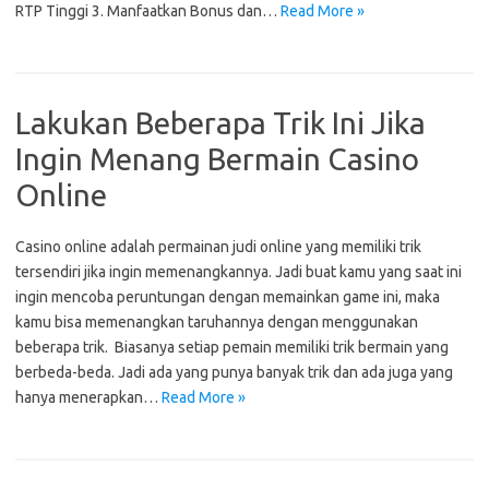
RTP Tinggi 3. Manfaatkan Bonus dan…
Read More »
Lakukan Beberapa Trik Ini Jika
Ingin Menang Bermain Casino
Online
Casino online adalah permainan judi online yang memiliki trik
tersendiri jika ingin memenangkannya. Jadi buat kamu yang saat ini
ingin mencoba peruntungan dengan memainkan game ini, maka
kamu bisa memenangkan taruhannya dengan menggunakan
beberapa trik. Biasanya setiap pemain memiliki trik bermain yang
berbeda-beda. Jadi ada yang punya banyak trik dan ada juga yang
hanya menerapkan…
Read More »