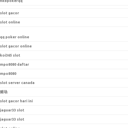
hkbpokerqq
slot gacor
slot online
qq poker online
slot gacor online
koi365 slot
mpo8080 daftar
mpo8080
slot server canada
赌场
slot gacor hari ini
jaguar33 slot
jaguar33 slot