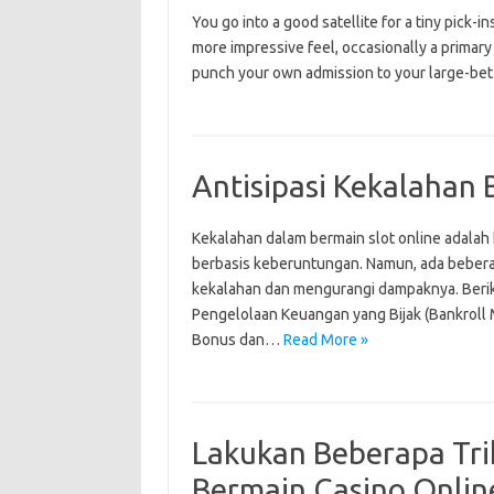
You go into a good satellite for a tiny pick-in
more impressive feel, occasionally a primary
punch your own admission to your large-bet
Antisipasi Kekalahan 
Kekalahan dalam bermain slot online adalah 
berbasis keberuntungan. Namun, ada beberap
kekalahan dan mengurangi dampaknya. Berik
Pengelolaan Keuangan yang Bijak (Bankroll 
Bonus dan…
Read More »
Lakukan Beberapa Trik
Bermain Casino Onlin