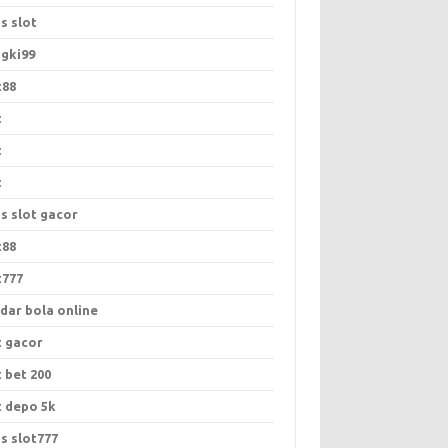
us slot
gki99
t88
t
t
t
us slot gacor
t88
t777
dar bola online
t gacor
t bet 200
t depo 5k
us slot777