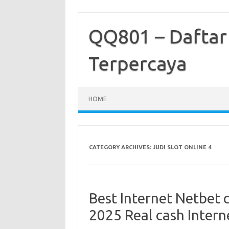
Skip
to
content
QQ801 – Daftar 
Terpercaya
HOME
CATEGORY ARCHIVES:
JUDI SLOT ONLINE 4
Best Internet Netbet 
2025 Real cash Intern