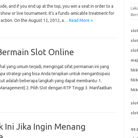
side, and if you end up at the top, you win a seat in order to a
Laku
 show or live tournament. It’s a funds-amicable treatment for
Ber
 action. On the August 12, 2012, a…
Read More »
slo
slo
Bermain Slot Online
slo
mej
hal yang umum terjadi, mengingat sifat permainan ini yang
hk
a strategi yang bisa Anda terapkan untuk mengantisipasi
hk
ut adalah beberapa langkah yang dapat membantu: 1.
Management) 2. Pilih Slot dengan RTP Tinggi 3. Manfaatkan
hk
slo
slo
 Ini Jika Ingin Menang
qq 
e