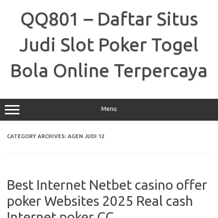
Skip
to
QQ801 – Daftar Situs
content
Judi Slot Poker Togel
Bola Online Terpercaya
Menu
CATEGORY ARCHIVES:
AGEN JUDI 12
Best Internet Netbet casino offer
poker Websites 2025 Real cash
Internet poker CC