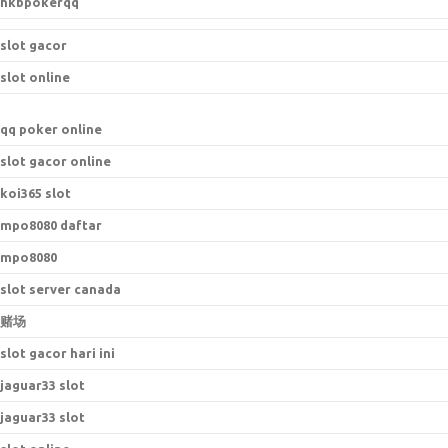
hkbpokerqq
slot gacor
slot online
qq poker online
slot gacor online
koi365 slot
mpo8080 daftar
mpo8080
slot server canada
赌场
slot gacor hari ini
jaguar33 slot
jaguar33 slot