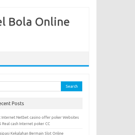
el Bola Online
rch
ecent Posts
t Internet Netbet casino offer poker Websites
5 Real cash Internet poker CC
sipasi Kekalahan Bermain Slot Online