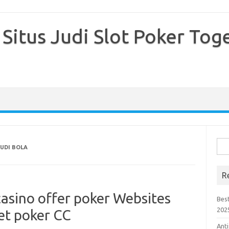
Situs Judi Slot Poker Tog
Sea
UDI BOLA
for:
R
casino offer poker Websites
Bes
202
et poker CC
Anti