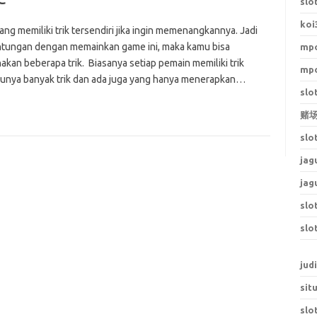
slo
koi
ang memiliki trik tersendiri jika ingin memenangkannya. Jadi
untungan dengan memainkan game ini, maka kamu bisa
mpo
 beberapa trik. Biasanya setiap pemain memiliki trik
mp
punya banyak trik dan ada juga yang hanya menerapkan…
slo
赌
slo
jag
jag
slo
slo
jud
sit
slo