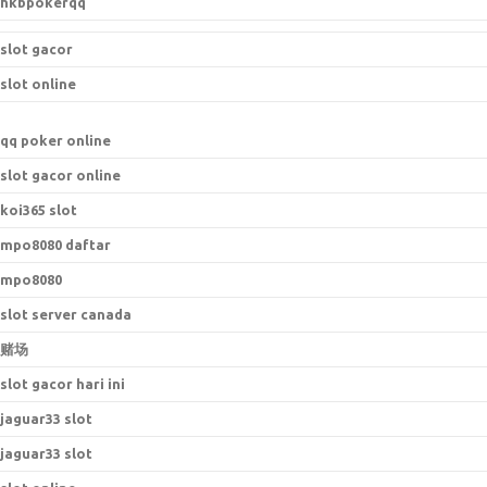
hkbpokerqq
slot gacor
slot online
qq poker online
slot gacor online
koi365 slot
mpo8080 daftar
mpo8080
slot server canada
赌场
slot gacor hari ini
jaguar33 slot
jaguar33 slot