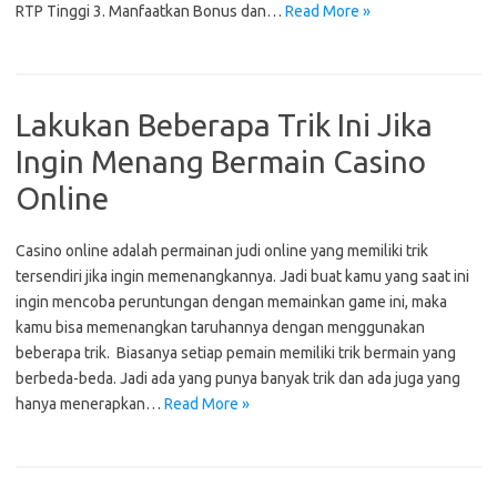
RTP Tinggi 3. Manfaatkan Bonus dan…
Read More »
Lakukan Beberapa Trik Ini Jika
Ingin Menang Bermain Casino
Online
Casino online adalah permainan judi online yang memiliki trik
tersendiri jika ingin memenangkannya. Jadi buat kamu yang saat ini
ingin mencoba peruntungan dengan memainkan game ini, maka
kamu bisa memenangkan taruhannya dengan menggunakan
beberapa trik. Biasanya setiap pemain memiliki trik bermain yang
berbeda-beda. Jadi ada yang punya banyak trik dan ada juga yang
hanya menerapkan…
Read More »