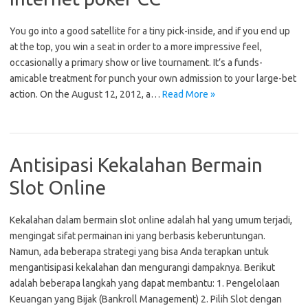
You go into a good satellite for a tiny pick-inside, and if you end up
at the top, you win a seat in order to a more impressive feel,
occasionally a primary show or live tournament. It’s a funds-
amicable treatment for punch your own admission to your large-bet
action. On the August 12, 2012, a…
Read More »
Antisipasi Kekalahan Bermain
Slot Online
Kekalahan dalam bermain slot online adalah hal yang umum terjadi,
mengingat sifat permainan ini yang berbasis keberuntungan.
Namun, ada beberapa strategi yang bisa Anda terapkan untuk
mengantisipasi kekalahan dan mengurangi dampaknya. Berikut
adalah beberapa langkah yang dapat membantu: 1. Pengelolaan
Keuangan yang Bijak (Bankroll Management) 2. Pilih Slot dengan