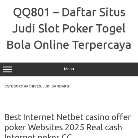
Skip
to
QQ801 – Daftar Situs
content
Judi Slot Poker Togel
Bola Online Terpercaya
Menu
CATEGORY ARCHIVES:
JUDI BANDARQ
Best Internet Netbet casino offer
poker Websites 2025 Real cash
Internet poker CC