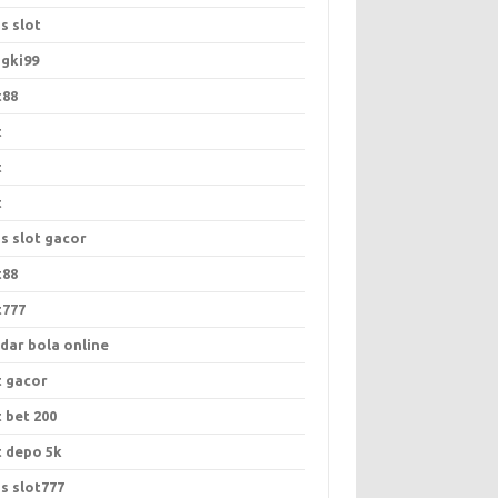
us slot
gki99
t88
t
t
t
us slot gacor
t88
t777
dar bola online
t gacor
t bet 200
t depo 5k
us slot777