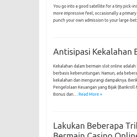
You go into a good satellite for a tiny pick-in
more impressive feel, occasionally a primary
punch your own admission to your large-bet
Antisipasi Kekalahan 
Kekalahan dalam bermain slot online adalah 
berbasis keberuntungan. Namun, ada beberap
kekalahan dan mengurangi dampaknya. Berik
Pengelolaan Keuangan yang Bijak (Bankroll 
Bonus dan…
Read More »
Lakukan Beberapa Trik
Bermain Casino Onlin