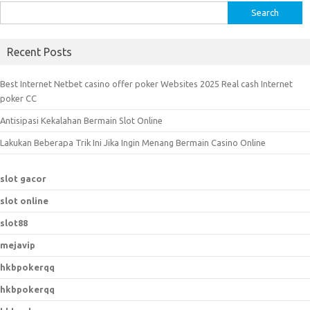
S
e
a
Recent Posts
r
c
Best Internet Netbet casino offer poker Websites 2025 Real cash Internet
h
poker CC
f
Antisipasi Kekalahan Bermain Slot Online
o
r
Lakukan Beberapa Trik Ini Jika Ingin Menang Bermain Casino Online
:
slot gacor
slot online
slot88
mejavip
hkbpokerqq
hkbpokerqq