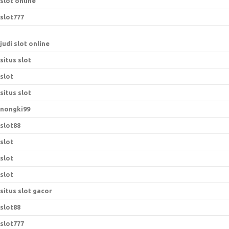
slot online
slot777
judi slot online
situs slot
slot
situs slot
nongki99
slot88
slot
slot
slot
situs slot gacor
slot88
slot777