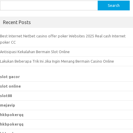
S
e
a
Recent Posts
r
c
Best Internet Netbet casino offer poker Websites 2025 Real cash Internet
h
poker CC
f
Antisipasi Kekalahan Bermain Slot Online
o
r
Lakukan Beberapa Trik Ini Jika Ingin Menang Bermain Casino Online
:
slot gacor
slot online
slot88
mejavip
hkbpokerqq
hkbpokerqq