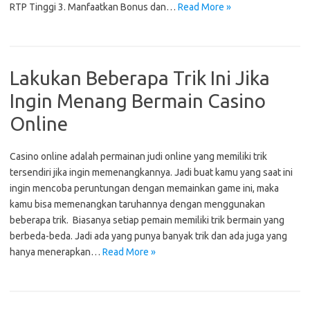
RTP Tinggi 3. Manfaatkan Bonus dan…
Read More »
Lakukan Beberapa Trik Ini Jika
Ingin Menang Bermain Casino
Online
Casino online adalah permainan judi online yang memiliki trik
tersendiri jika ingin memenangkannya. Jadi buat kamu yang saat ini
ingin mencoba peruntungan dengan memainkan game ini, maka
kamu bisa memenangkan taruhannya dengan menggunakan
beberapa trik. Biasanya setiap pemain memiliki trik bermain yang
berbeda-beda. Jadi ada yang punya banyak trik dan ada juga yang
hanya menerapkan…
Read More »