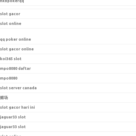
hkbpokerqq
slot gacor
slot online
qq poker online
slot gacor online
koi365 slot
mpo8080 daftar
mpo8080
slot server canada
赌场
slot gacor hari ini
jaguar33 slot
jaguar33 slot