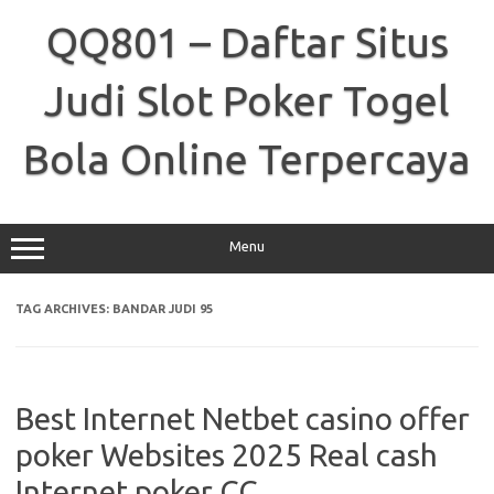
Skip
to
QQ801 – Daftar Situs
content
Judi Slot Poker Togel
Bola Online Terpercaya
Menu
TAG ARCHIVES:
BANDAR JUDI 95
Best Internet Netbet casino offer
poker Websites 2025 Real cash
Internet poker CC