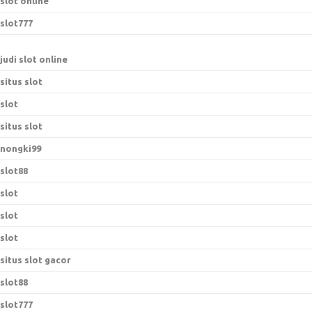
slot online
slot777
judi slot online
situs slot
slot
situs slot
nongki99
slot88
slot
slot
slot
situs slot gacor
slot88
slot777