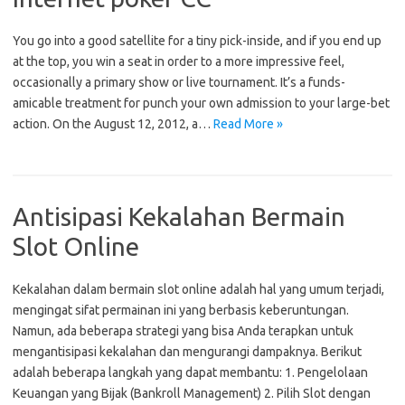
You go into a good satellite for a tiny pick-inside, and if you end up
at the top, you win a seat in order to a more impressive feel,
occasionally a primary show or live tournament. It’s a funds-
amicable treatment for punch your own admission to your large-bet
action. On the August 12, 2012, a…
Read More »
Antisipasi Kekalahan Bermain
Slot Online
Kekalahan dalam bermain slot online adalah hal yang umum terjadi,
mengingat sifat permainan ini yang berbasis keberuntungan.
Namun, ada beberapa strategi yang bisa Anda terapkan untuk
mengantisipasi kekalahan dan mengurangi dampaknya. Berikut
adalah beberapa langkah yang dapat membantu: 1. Pengelolaan
Keuangan yang Bijak (Bankroll Management) 2. Pilih Slot dengan