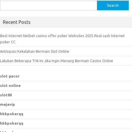
S
e
a
Recent Posts
r
c
Best Internet Netbet casino offer poker Websites 2025 Real cash Internet
h
poker CC
f
Antisipasi Kekalahan Bermain Slot Online
o
r
Lakukan Beberapa Trik Ini Jika Ingin Menang Bermain Casino Online
:
slot gacor
slot online
slot88
mejavip
hkbpokerqq
hkbpokerqq