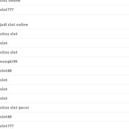
slot online
slot777
judi slot online
situs slot
slot
situs slot
nongki99
slot88
slot
slot
slot
situs slot gacor
slot88
slot777