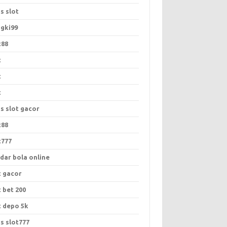
us slot
gki99
t88
t
t
t
us slot gacor
t88
t777
dar bola online
t gacor
t bet 200
t depo 5k
us slot777