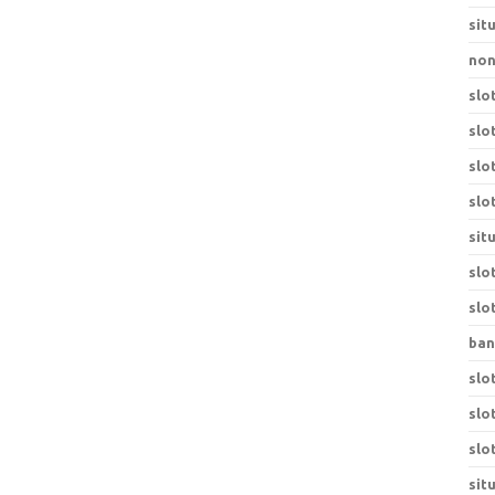
sit
non
slo
slo
slo
slo
sit
slo
slo
ban
slo
slo
slo
sit