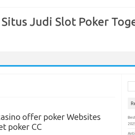
Situs Judi Slot Poker Tog
Sea
for:
R
casino offer poker Websites
Bes
202
et poker CC
Anti