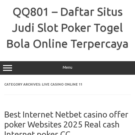
Skip
to
QQ801 – Daftar Situs
content
Judi Slot Poker Togel
Bola Online Terpercaya
Menu
CATEGORY ARCHIVES:
LIVE CASINO ONLINE 11
Best Internet Netbet casino offer
poker Websites 2025 Real cash
Internet poker CC