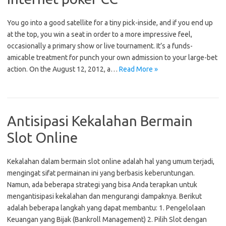
You go into a good satellite for a tiny pick-inside, and if you end up
at the top, you win a seat in order to a more impressive feel,
occasionally a primary show or live tournament. It’s a funds-
amicable treatment for punch your own admission to your large-bet
action. On the August 12, 2012, a…
Read More »
Antisipasi Kekalahan Bermain
Slot Online
Kekalahan dalam bermain slot online adalah hal yang umum terjadi,
mengingat sifat permainan ini yang berbasis keberuntungan.
Namun, ada beberapa strategi yang bisa Anda terapkan untuk
mengantisipasi kekalahan dan mengurangi dampaknya. Berikut
adalah beberapa langkah yang dapat membantu: 1. Pengelolaan
Keuangan yang Bijak (Bankroll Management) 2. Pilih Slot dengan