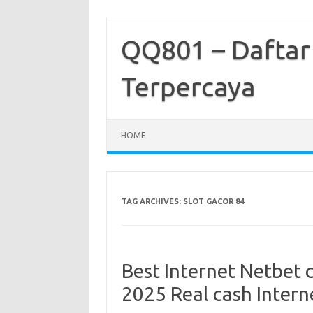
Skip
to
content
QQ801 – Daftar 
Terpercaya
HOME
TAG ARCHIVES:
SLOT GACOR 84
Best Internet Netbet 
2025 Real cash Intern