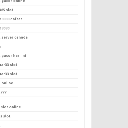
t gacor online
365 slot
8080 daftar
o8080
t server canada
场
t gacor hari ini
uar33 slot
uar33 slot
t online
t777
i slot online
us slot
t