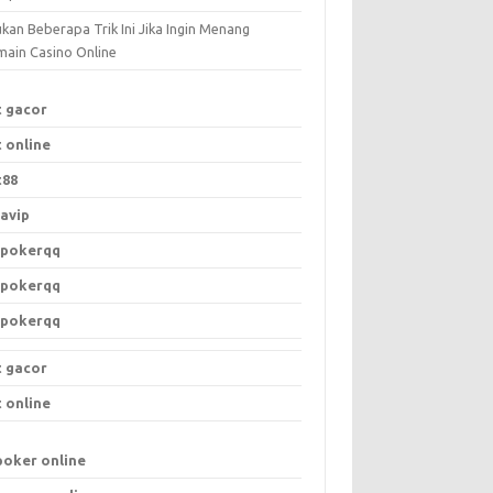
kan Beberapa Trik Ini Jika Ingin Menang
main Casino Online
t gacor
t online
t88
avip
bpokerqq
bpokerqq
bpokerqq
t gacor
t online
poker online