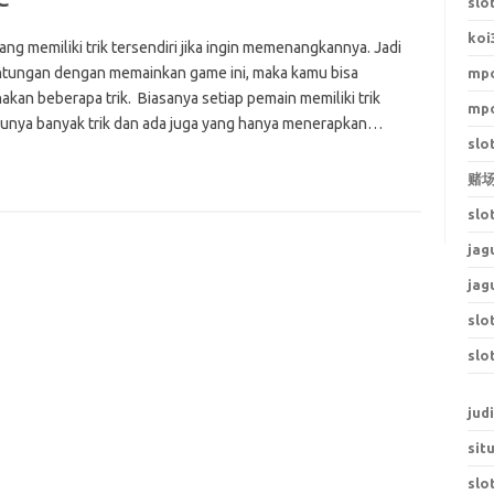
slo
koi
ang memiliki trik tersendiri jika ingin memenangkannya. Jadi
untungan dengan memainkan game ini, maka kamu bisa
mpo
 beberapa trik. Biasanya setiap pemain memiliki trik
mp
punya banyak trik dan ada juga yang hanya menerapkan…
slo
赌
slo
jag
jag
slo
slo
jud
sit
slo