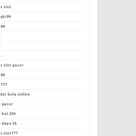
us slot
gki99
t88
t
t
t
us slot gacor
t88
t777
dar bola online
t gacor
t bet 200
t depo 5k
us slot777