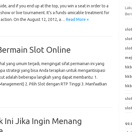
side, and if you end up at the top, you win a seat in order to a
Laku
 show or live tournament. It’s a funds-amicable treatment for
Ber
 action. On the August 12, 2012, a…
Read More »
slo
slo
Bermain Slot Online
slo
mej
hal yang umum terjadi, mengingat sifat permainan ini yang
hk
a strategi yang bisa Anda terapkan untuk mengantisipasi
hk
ut adalah beberapa langkah yang dapat membantu: 1.
Management) 2. Pilih Slot dengan RTP Tinggi 3. Manfaatkan
hk
slo
slo
 Ini Jika Ingin Menang
qq 
e