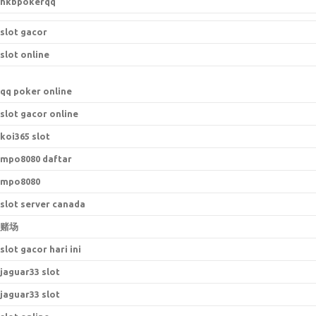
hkbpokerqq
slot gacor
slot online
qq poker online
slot gacor online
koi365 slot
mpo8080 daftar
mpo8080
slot server canada
赌场
slot gacor hari ini
jaguar33 slot
jaguar33 slot