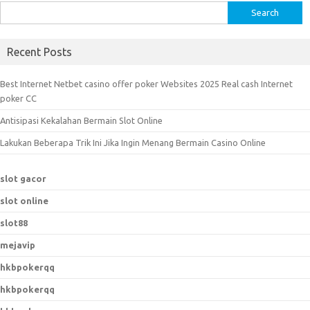
S
e
a
Recent Posts
r
c
Best Internet Netbet casino offer poker Websites 2025 Real cash Internet
h
poker CC
f
Antisipasi Kekalahan Bermain Slot Online
o
r
Lakukan Beberapa Trik Ini Jika Ingin Menang Bermain Casino Online
:
slot gacor
slot online
slot88
mejavip
hkbpokerqq
hkbpokerqq