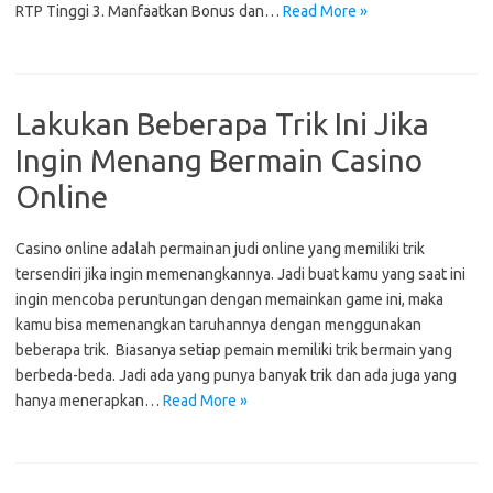
RTP Tinggi 3. Manfaatkan Bonus dan…
Read More »
Lakukan Beberapa Trik Ini Jika
Ingin Menang Bermain Casino
Online
Casino online adalah permainan judi online yang memiliki trik
tersendiri jika ingin memenangkannya. Jadi buat kamu yang saat ini
ingin mencoba peruntungan dengan memainkan game ini, maka
kamu bisa memenangkan taruhannya dengan menggunakan
beberapa trik. Biasanya setiap pemain memiliki trik bermain yang
berbeda-beda. Jadi ada yang punya banyak trik dan ada juga yang
hanya menerapkan…
Read More »