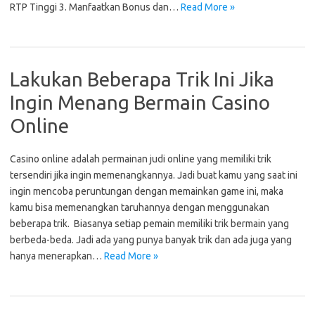
RTP Tinggi 3. Manfaatkan Bonus dan…
Read More »
Lakukan Beberapa Trik Ini Jika
Ingin Menang Bermain Casino
Online
Casino online adalah permainan judi online yang memiliki trik
tersendiri jika ingin memenangkannya. Jadi buat kamu yang saat ini
ingin mencoba peruntungan dengan memainkan game ini, maka
kamu bisa memenangkan taruhannya dengan menggunakan
beberapa trik. Biasanya setiap pemain memiliki trik bermain yang
berbeda-beda. Jadi ada yang punya banyak trik dan ada juga yang
hanya menerapkan…
Read More »