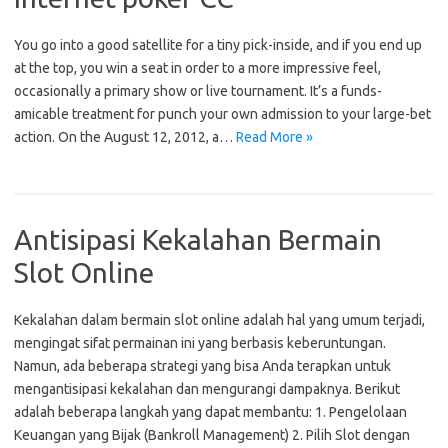
You go into a good satellite for a tiny pick-inside, and if you end up
at the top, you win a seat in order to a more impressive feel,
occasionally a primary show or live tournament. It’s a funds-
amicable treatment for punch your own admission to your large-bet
action. On the August 12, 2012, a…
Read More »
Antisipasi Kekalahan Bermain
Slot Online
Kekalahan dalam bermain slot online adalah hal yang umum terjadi,
mengingat sifat permainan ini yang berbasis keberuntungan.
Namun, ada beberapa strategi yang bisa Anda terapkan untuk
mengantisipasi kekalahan dan mengurangi dampaknya. Berikut
adalah beberapa langkah yang dapat membantu: 1. Pengelolaan
Keuangan yang Bijak (Bankroll Management) 2. Pilih Slot dengan