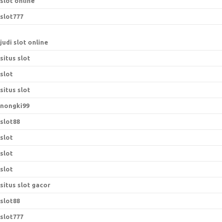
slot online
slot777
judi slot online
situs slot
slot
situs slot
nongki99
slot88
slot
slot
slot
situs slot gacor
slot88
slot777