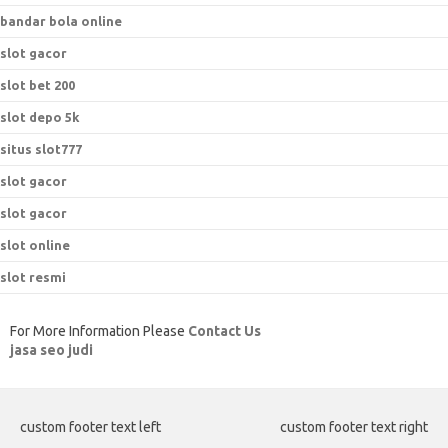
bandar bola online
slot gacor
slot bet 200
slot depo 5k
situs slot777
slot gacor
slot gacor
slot online
slot resmi
For More Information Please
Contact Us
jasa seo judi
custom footer text left
custom footer text right