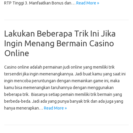
RTP Tinggi 3. Manfaatkan Bonus dan…
Read More »
Lakukan Beberapa Trik Ini Jika
Ingin Menang Bermain Casino
Online
Casino online adalah permainan judi online yang memiliki trik
tersendiri jika ingin memenangkannya. Jadi buat kamu yang saat ini
ingin mencoba peruntungan dengan memainkan game ini, maka
kamu bisa memenangkan taruhannya dengan menggunakan
beberapa trik. Biasanya setiap pemain memiliki trik bermain yang
berbeda-beda. Jadi ada yang punya banyak trik dan ada juga yang
hanya menerapkan…
Read More »