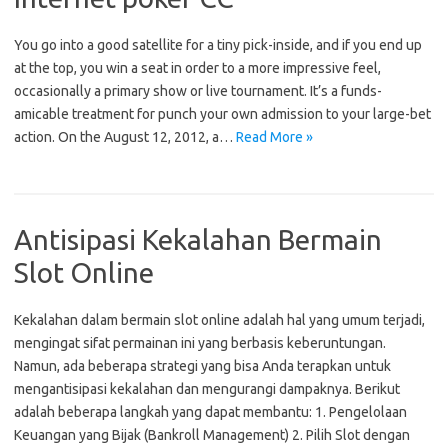
You go into a good satellite for a tiny pick-inside, and if you end up
at the top, you win a seat in order to a more impressive feel,
occasionally a primary show or live tournament. It’s a funds-
amicable treatment for punch your own admission to your large-bet
action. On the August 12, 2012, a…
Read More »
Antisipasi Kekalahan Bermain
Slot Online
Kekalahan dalam bermain slot online adalah hal yang umum terjadi,
mengingat sifat permainan ini yang berbasis keberuntungan.
Namun, ada beberapa strategi yang bisa Anda terapkan untuk
mengantisipasi kekalahan dan mengurangi dampaknya. Berikut
adalah beberapa langkah yang dapat membantu: 1. Pengelolaan
Keuangan yang Bijak (Bankroll Management) 2. Pilih Slot dengan