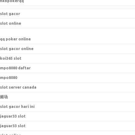
hkbpokerqq
slot gacor
slot online
qq poker online
slot gacor online
koi365 slot
mpo8080 daftar
mpo8080
slot server canada
赌场
slot gacor hari ini
jaguar33 slot
jaguar33 slot