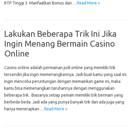
RTP Tinggi 3. Manfaatkan Bonus dan…
Read More »
Lakukan Beberapa Trik Ini Jika
Ingin Menang Bermain Casino
Online
Casino online adalah permainan judi online yang memiliki trik
tersendiri jika ingin memenangkannya. Jadi buat kamu yang saat ini
ingin mencoba peruntungan dengan memainkan game ini, maka
kamu bisa memenangkan taruhannya dengan menggunakan
beberapa trik. Biasanya setiap pemain memiliki trik bermain yang
berbeda-beda. Jadi ada yang punya banyak trik dan ada juga yang
hanya menerapkan…
Read More »