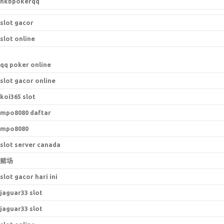
hkbpokerqq
slot gacor
slot online
qq poker online
slot gacor online
koi365 slot
mpo8080 daftar
mpo8080
slot server canada
赌场
slot gacor hari ini
jaguar33 slot
jaguar33 slot