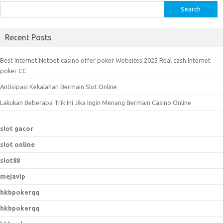
S
e
a
Recent Posts
r
c
Best Internet Netbet casino offer poker Websites 2025 Real cash Internet
h
poker CC
f
Antisipasi Kekalahan Bermain Slot Online
o
r
Lakukan Beberapa Trik Ini Jika Ingin Menang Bermain Casino Online
:
slot gacor
slot online
slot88
mejavip
hkbpokerqq
hkbpokerqq