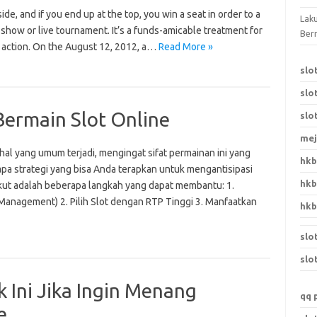
side, and if you end up at the top, you win a seat in order to a
Laku
 show or live tournament. It’s a funds-amicable treatment for
Ber
 action. On the August 12, 2012, a…
Read More »
slo
slo
Bermain Slot Online
slo
mej
hal yang umum terjadi, mengingat sifat permainan ini yang
hk
a strategi yang bisa Anda terapkan untuk mengantisipasi
hk
ut adalah beberapa langkah yang dapat membantu: 1.
Management) 2. Pilih Slot dengan RTP Tinggi 3. Manfaatkan
hk
slo
slo
 Ini Jika Ingin Menang
qq 
e