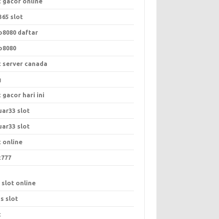
t gacor online
365 slot
8080 daftar
o8080
t server canada
场
t gacor hari ini
uar33 slot
uar33 slot
t online
t777
i slot online
us slot
t