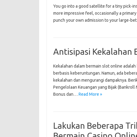
You go into a good satellite for a tiny pick-in
more impressive feel, occasionally a primary
punch your own admission to your large-bet
Antisipasi Kekalahan 
Kekalahan dalam bermain slot online adalah 
berbasis keberuntungan. Namun, ada beberap
kekalahan dan mengurangi dampaknya. Berik
Pengelolaan Keuangan yang Bijak (Bankroll 
Bonus dan…
Read More »
Lakukan Beberapa Trik
Bermain Casino Onlin