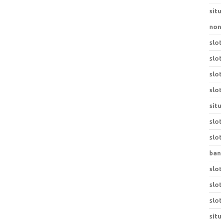
sit
non
slo
slo
slo
slo
sit
slo
slo
ban
slo
slo
slo
sit