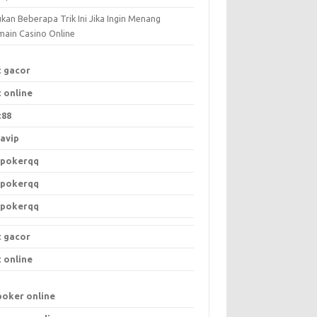
kan Beberapa Trik Ini Jika Ingin Menang
main Casino Online
t gacor
t online
t88
avip
bpokerqq
bpokerqq
bpokerqq
t gacor
t online
poker online