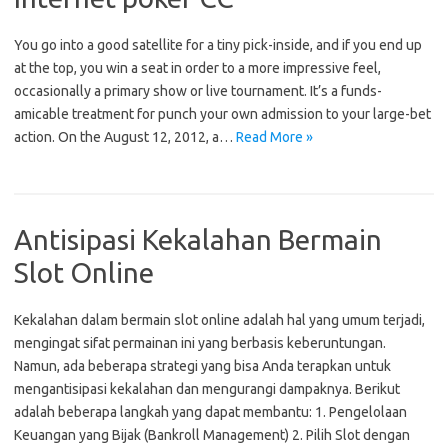
You go into a good satellite for a tiny pick-inside, and if you end up
at the top, you win a seat in order to a more impressive feel,
occasionally a primary show or live tournament. It’s a funds-
amicable treatment for punch your own admission to your large-bet
action. On the August 12, 2012, a…
Read More »
Antisipasi Kekalahan Bermain
Slot Online
Kekalahan dalam bermain slot online adalah hal yang umum terjadi,
mengingat sifat permainan ini yang berbasis keberuntungan.
Namun, ada beberapa strategi yang bisa Anda terapkan untuk
mengantisipasi kekalahan dan mengurangi dampaknya. Berikut
adalah beberapa langkah yang dapat membantu: 1. Pengelolaan
Keuangan yang Bijak (Bankroll Management) 2. Pilih Slot dengan