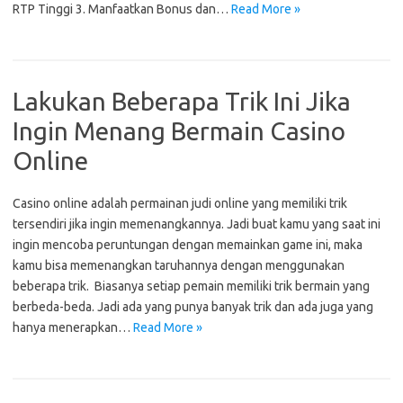
RTP Tinggi 3. Manfaatkan Bonus dan…
Read More »
Lakukan Beberapa Trik Ini Jika
Ingin Menang Bermain Casino
Online
Casino online adalah permainan judi online yang memiliki trik
tersendiri jika ingin memenangkannya. Jadi buat kamu yang saat ini
ingin mencoba peruntungan dengan memainkan game ini, maka
kamu bisa memenangkan taruhannya dengan menggunakan
beberapa trik. Biasanya setiap pemain memiliki trik bermain yang
berbeda-beda. Jadi ada yang punya banyak trik dan ada juga yang
hanya menerapkan…
Read More »