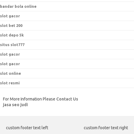
bandar bola online
slot gacor
slot bet 200
slot depo 5k
situs slot777
slot gacor
slot gacor
slot online
slot resmi
For More Information Please
Contact Us
jasa seo judi
custom footer text left
custom footer text right