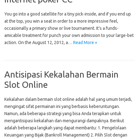
You go into a good satellite for a tiny pick-inside, and if you end up
at the top, you win a seat in order to a more impressive feel,
occasionally a primary show or live tournament. It’s a funds-
amicable treatment for punch your own admission to your large-bet
action. On the August 12, 2012, a…
Read More »
Antisipasi Kekalahan Bermain
Slot Online
Kekalahan dalam bermain slot online adalah hal yang umum terjadi,
mengingat sifat permainan ini yang berbasis keberuntungan.
Namun, ada beberapa strategi yang bisa Anda terapkan untuk
mengantisipasi kekalahan dan mengurangi dampaknya. Berikut
adalah beberapa langkah yang dapat membantu: 1. Pengelolaan
Keuangan yang Bijak (Bankroll Management) 2. Pilih Slot dengan