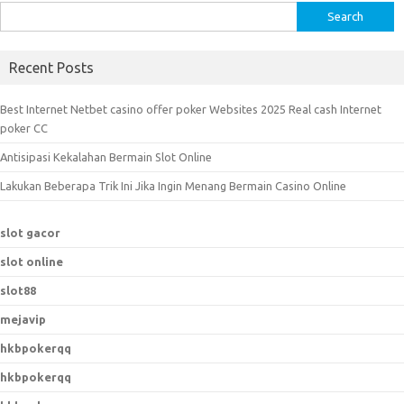
S
e
a
Recent Posts
r
c
Best Internet Netbet casino offer poker Websites 2025 Real cash Internet
h
poker CC
f
Antisipasi Kekalahan Bermain Slot Online
o
r
Lakukan Beberapa Trik Ini Jika Ingin Menang Bermain Casino Online
:
slot gacor
slot online
slot88
mejavip
hkbpokerqq
hkbpokerqq