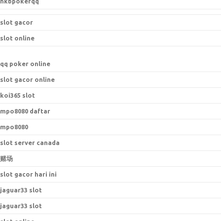
hkbpokerqq
slot gacor
slot online
qq poker online
slot gacor online
koi365 slot
mpo8080 daftar
mpo8080
slot server canada
赌场
slot gacor hari ini
jaguar33 slot
jaguar33 slot