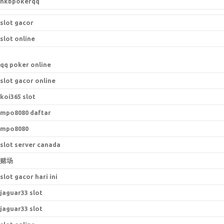
hkbpokerqq
slot gacor
slot online
qq poker online
slot gacor online
koi365 slot
mpo8080 daftar
mpo8080
slot server canada
赌场
slot gacor hari ini
jaguar33 slot
jaguar33 slot