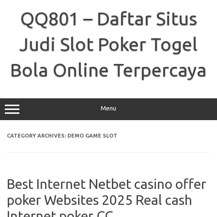
Skip
to
QQ801 – Daftar Situs
content
Judi Slot Poker Togel
Bola Online Terpercaya
Menu
CATEGORY ARCHIVES:
DEMO GAME SLOT
Best Internet Netbet casino offer
poker Websites 2025 Real cash
Internet poker CC