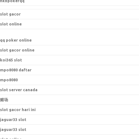
hkbpokerqq
slot gacor
slot online
qq poker online
slot gacor online
koi365 slot
mpo8080 daftar
mpo8080
slot server canada
赌场
slot gacor hari ini
jaguar33 slot
jaguar33 slot