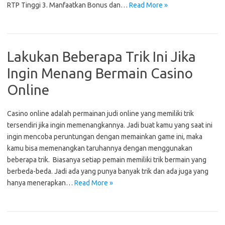
RTP Tinggi 3. Manfaatkan Bonus dan…
Read More »
Lakukan Beberapa Trik Ini Jika
Ingin Menang Bermain Casino
Online
Casino online adalah permainan judi online yang memiliki trik
tersendiri jika ingin memenangkannya. Jadi buat kamu yang saat ini
ingin mencoba peruntungan dengan memainkan game ini, maka
kamu bisa memenangkan taruhannya dengan menggunakan
beberapa trik. Biasanya setiap pemain memiliki trik bermain yang
berbeda-beda. Jadi ada yang punya banyak trik dan ada juga yang
hanya menerapkan…
Read More »