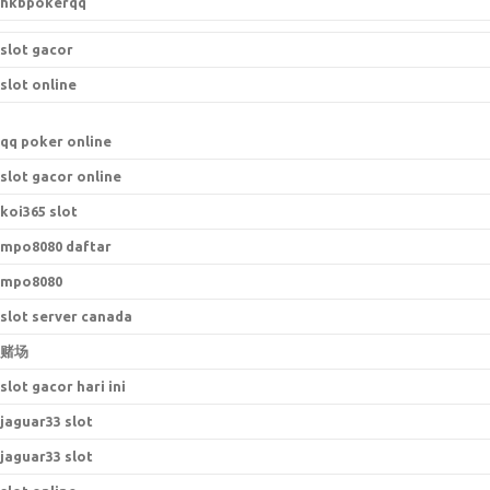
hkbpokerqq
slot gacor
slot online
qq poker online
slot gacor online
koi365 slot
mpo8080 daftar
mpo8080
slot server canada
赌场
slot gacor hari ini
jaguar33 slot
jaguar33 slot