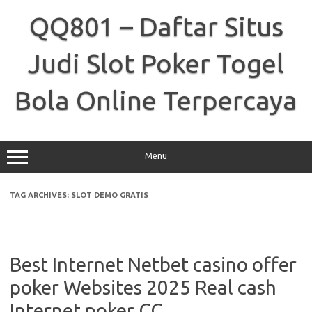
Skip
to
QQ801 – Daftar Situs
content
Judi Slot Poker Togel
Bola Online Terpercaya
Menu
TAG ARCHIVES:
SLOT DEMO GRATIS
Best Internet Netbet casino offer
poker Websites 2025 Real cash
Internet poker CC