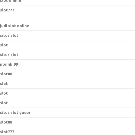
slot online
slot777
judi slot online
situs slot
slot
situs slot
nongki99
slot88
slot
slot
slot
situs slot gacor
slot88
slot777