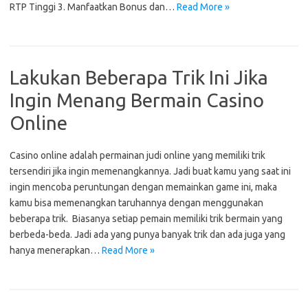
RTP Tinggi 3. Manfaatkan Bonus dan…
Read More »
Lakukan Beberapa Trik Ini Jika
Ingin Menang Bermain Casino
Online
Casino online adalah permainan judi online yang memiliki trik
tersendiri jika ingin memenangkannya. Jadi buat kamu yang saat ini
ingin mencoba peruntungan dengan memainkan game ini, maka
kamu bisa memenangkan taruhannya dengan menggunakan
beberapa trik. Biasanya setiap pemain memiliki trik bermain yang
berbeda-beda. Jadi ada yang punya banyak trik dan ada juga yang
hanya menerapkan…
Read More »