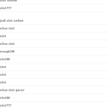
slot online
slot777
judi slot online
situs slot
slot
situs slot
nongki99
slot88
slot
slot
slot
situs slot gacor
slot88
slot777