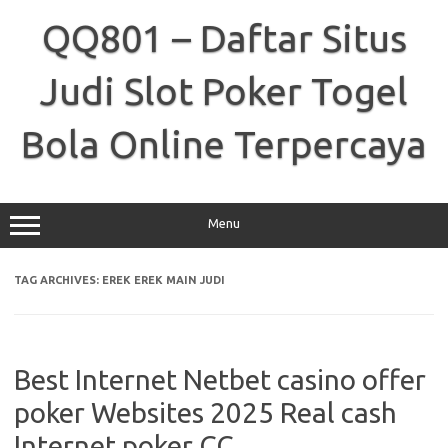
Skip
to
QQ801 – Daftar Situs
content
Judi Slot Poker Togel
Bola Online Terpercaya
Menu
TAG ARCHIVES:
EREK EREK MAIN JUDI
Best Internet Netbet casino offer
poker Websites 2025 Real cash
Internet poker CC