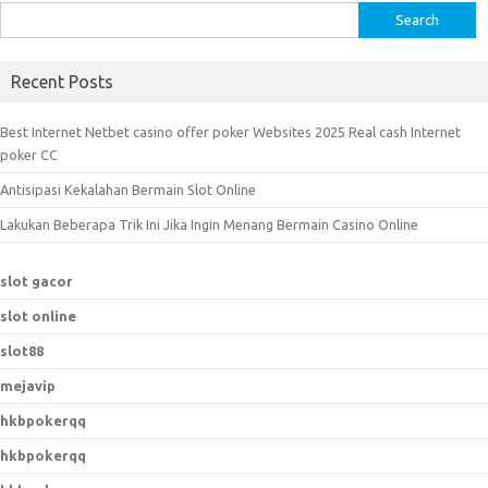
S
e
a
Recent Posts
r
c
Best Internet Netbet casino offer poker Websites 2025 Real cash Internet
h
poker CC
f
Antisipasi Kekalahan Bermain Slot Online
o
r
Lakukan Beberapa Trik Ini Jika Ingin Menang Bermain Casino Online
:
slot gacor
slot online
slot88
mejavip
hkbpokerqq
hkbpokerqq