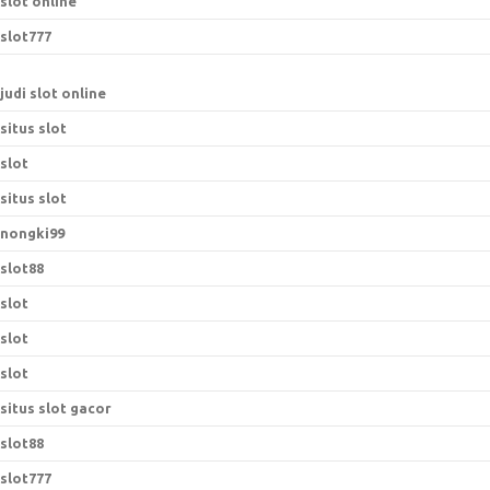
slot online
slot777
judi slot online
situs slot
slot
situs slot
nongki99
slot88
slot
slot
slot
situs slot gacor
slot88
slot777