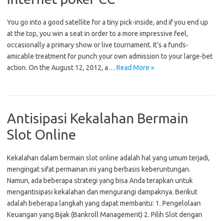
You go into a good satellite for a tiny pick-inside, and if you end up
at the top, you win a seat in order to a more impressive feel,
occasionally a primary show or live tournament. It’s a funds-
amicable treatment for punch your own admission to your large-bet
action. On the August 12, 2012, a…
Read More »
Antisipasi Kekalahan Bermain
Slot Online
Kekalahan dalam bermain slot online adalah hal yang umum terjadi,
mengingat sifat permainan ini yang berbasis keberuntungan.
Namun, ada beberapa strategi yang bisa Anda terapkan untuk
mengantisipasi kekalahan dan mengurangi dampaknya. Berikut
adalah beberapa langkah yang dapat membantu: 1. Pengelolaan
Keuangan yang Bijak (Bankroll Management) 2. Pilih Slot dengan