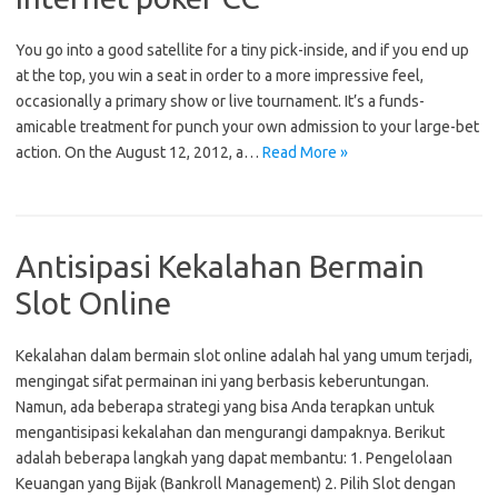
You go into a good satellite for a tiny pick-inside, and if you end up
at the top, you win a seat in order to a more impressive feel,
occasionally a primary show or live tournament. It’s a funds-
amicable treatment for punch your own admission to your large-bet
action. On the August 12, 2012, a…
Read More »
Antisipasi Kekalahan Bermain
Slot Online
Kekalahan dalam bermain slot online adalah hal yang umum terjadi,
mengingat sifat permainan ini yang berbasis keberuntungan.
Namun, ada beberapa strategi yang bisa Anda terapkan untuk
mengantisipasi kekalahan dan mengurangi dampaknya. Berikut
adalah beberapa langkah yang dapat membantu: 1. Pengelolaan
Keuangan yang Bijak (Bankroll Management) 2. Pilih Slot dengan