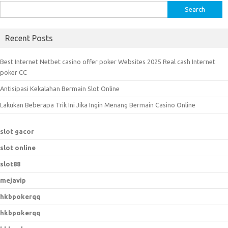
S
e
a
Recent Posts
r
c
Best Internet Netbet casino offer poker Websites 2025 Real cash Internet
h
poker CC
f
Antisipasi Kekalahan Bermain Slot Online
o
r
Lakukan Beberapa Trik Ini Jika Ingin Menang Bermain Casino Online
:
slot gacor
slot online
slot88
mejavip
hkbpokerqq
hkbpokerqq