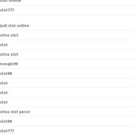
slot online
slot777
judi slot online
situs slot
slot
situs slot
nongki99
slot88
slot
slot
slot
situs slot gacor
slot88
slot777