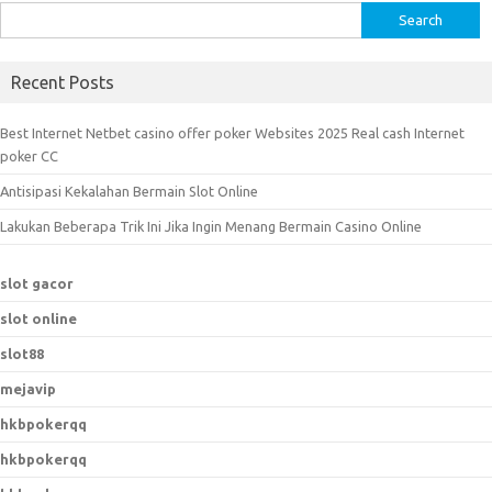
S
e
a
Recent Posts
r
c
Best Internet Netbet casino offer poker Websites 2025 Real cash Internet
h
poker CC
f
Antisipasi Kekalahan Bermain Slot Online
o
r
Lakukan Beberapa Trik Ini Jika Ingin Menang Bermain Casino Online
:
slot gacor
slot online
slot88
mejavip
hkbpokerqq
hkbpokerqq