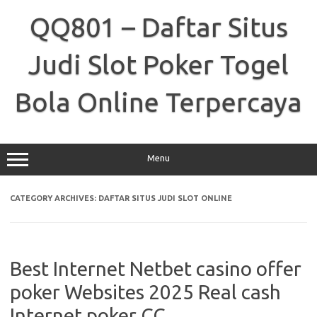
Skip
to
QQ801 – Daftar Situs
content
Judi Slot Poker Togel
Bola Online Terpercaya
Menu
CATEGORY ARCHIVES:
DAFTAR SITUS JUDI SLOT ONLINE
Best Internet Netbet casino offer
poker Websites 2025 Real cash
Internet poker CC