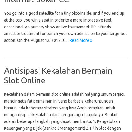
You go into a good satellite for a tiny pick-inside, and if you end up
at the top, you win a seat in order to a more impressive feel,
occasionally a primary show or live tournament. It’s a funds-
amicable treatment for punch your own admission to your large-bet
action. On the August 12, 2012, a…
Read More »
Antisipasi Kekalahan Bermain
Slot Online
Kekalahan dalam bermain slot online adalah hal yang umum terjadi,
mengingat sifat permainan ini yang berbasis keberuntungan.
Namun, ada beberapa strategi yang bisa Anda terapkan untuk
mengantisipasi kekalahan dan mengurangi dampaknya. Berikut
adalah beberapa langkah yang dapat membantu: 1. Pengelolaan
Keuangan yang Bijak (Bankroll Management) 2. Pilih Slot dengan