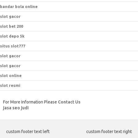
bandar bola online
slot gacor
slot bet 200
slot depo 5k
situs slot777
slot gacor
slot gacor
slot online
slot resmi
For More Information Please
Contact Us
jasa seo judi
custom footer text left
custom footer text right