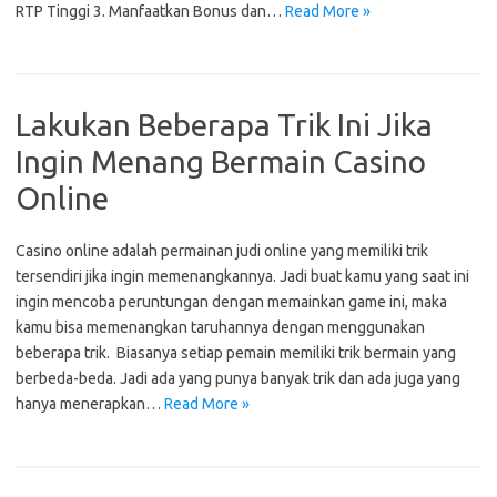
RTP Tinggi 3. Manfaatkan Bonus dan…
Read More »
Lakukan Beberapa Trik Ini Jika
Ingin Menang Bermain Casino
Online
Casino online adalah permainan judi online yang memiliki trik
tersendiri jika ingin memenangkannya. Jadi buat kamu yang saat ini
ingin mencoba peruntungan dengan memainkan game ini, maka
kamu bisa memenangkan taruhannya dengan menggunakan
beberapa trik. Biasanya setiap pemain memiliki trik bermain yang
berbeda-beda. Jadi ada yang punya banyak trik dan ada juga yang
hanya menerapkan…
Read More »