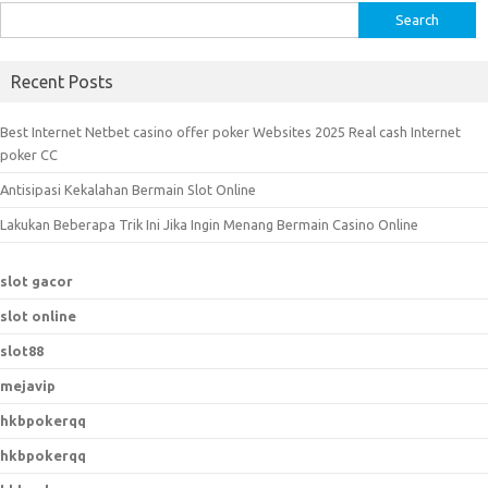
S
e
a
Recent Posts
r
c
Best Internet Netbet casino offer poker Websites 2025 Real cash Internet
h
poker CC
f
Antisipasi Kekalahan Bermain Slot Online
o
r
Lakukan Beberapa Trik Ini Jika Ingin Menang Bermain Casino Online
:
slot gacor
slot online
slot88
mejavip
hkbpokerqq
hkbpokerqq