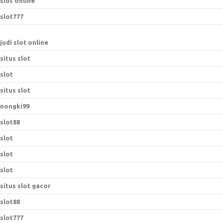
slot online
slot777
judi slot online
situs slot
slot
situs slot
nongki99
slot88
slot
slot
slot
situs slot gacor
slot88
slot777