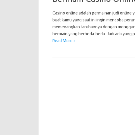
Casino online adalah permainan judi online y
buat kamu yang saat ini ingin mencoba per
memenangkan taruhannya dengan menggunakan
bermain yang berbeda-beda. Jadi ada yang 
Read More »