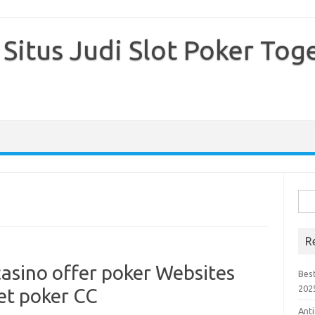
Situs Judi Slot Poker Tog
Sea
for:
R
casino offer poker Websites
Bes
202
et poker CC
Anti