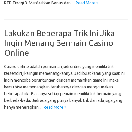
RTP Tinggi 3. Manfaatkan Bonus dan…
Read More »
Lakukan Beberapa Trik Ini Jika
Ingin Menang Bermain Casino
Online
Casino online adalah permainan judi online yang memiliki trik
tersendiri jika ingin memenangkannya. Jadi buat kamu yang saat ini
ingin mencoba peruntungan dengan memainkan game ini, maka
kamu bisa memenangkan taruhannya dengan menggunakan
beberapa trik. Biasanya setiap pemain memiliki trik bermain yang
berbeda-beda. Jadi ada yang punya banyak trik dan ada juga yang
hanya menerapkan…
Read More »