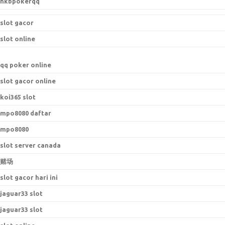
hkbpokerqq
slot gacor
slot online
qq poker online
slot gacor online
koi365 slot
mpo8080 daftar
mpo8080
slot server canada
赌场
slot gacor hari ini
jaguar33 slot
jaguar33 slot