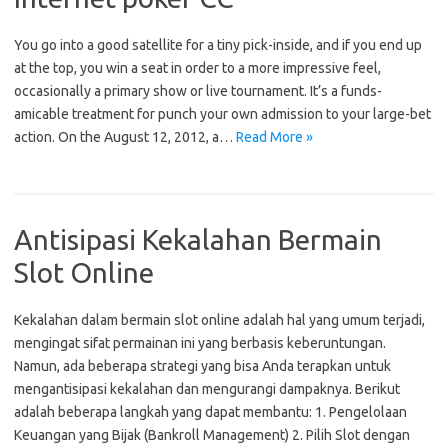
You go into a good satellite for a tiny pick-inside, and if you end up
at the top, you win a seat in order to a more impressive feel,
occasionally a primary show or live tournament. It’s a funds-
amicable treatment for punch your own admission to your large-bet
action. On the August 12, 2012, a…
Read More »
Antisipasi Kekalahan Bermain
Slot Online
Kekalahan dalam bermain slot online adalah hal yang umum terjadi,
mengingat sifat permainan ini yang berbasis keberuntungan.
Namun, ada beberapa strategi yang bisa Anda terapkan untuk
mengantisipasi kekalahan dan mengurangi dampaknya. Berikut
adalah beberapa langkah yang dapat membantu: 1. Pengelolaan
Keuangan yang Bijak (Bankroll Management) 2. Pilih Slot dengan