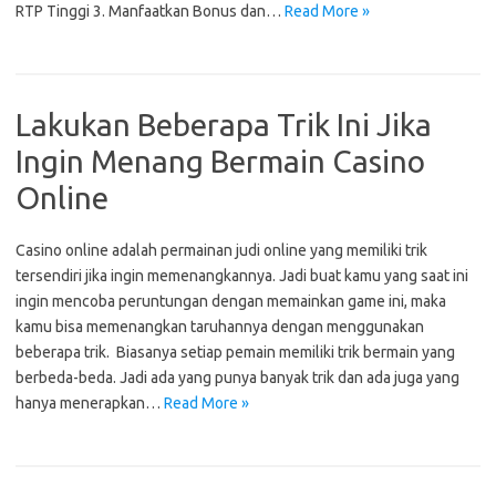
RTP Tinggi 3. Manfaatkan Bonus dan…
Read More »
Lakukan Beberapa Trik Ini Jika
Ingin Menang Bermain Casino
Online
Casino online adalah permainan judi online yang memiliki trik
tersendiri jika ingin memenangkannya. Jadi buat kamu yang saat ini
ingin mencoba peruntungan dengan memainkan game ini, maka
kamu bisa memenangkan taruhannya dengan menggunakan
beberapa trik. Biasanya setiap pemain memiliki trik bermain yang
berbeda-beda. Jadi ada yang punya banyak trik dan ada juga yang
hanya menerapkan…
Read More »