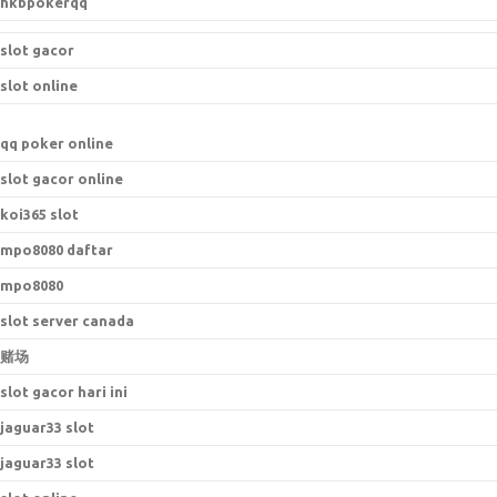
hkbpokerqq
slot gacor
slot online
qq poker online
slot gacor online
koi365 slot
mpo8080 daftar
mpo8080
slot server canada
赌场
slot gacor hari ini
jaguar33 slot
jaguar33 slot