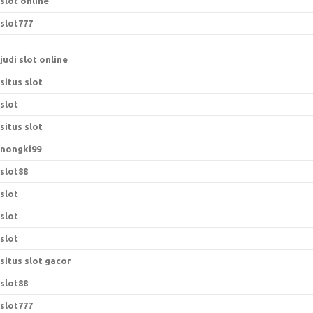
slot online
slot777
judi slot online
situs slot
slot
situs slot
nongki99
slot88
slot
slot
slot
situs slot gacor
slot88
slot777