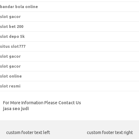
bandar bola online
slot gacor
slot bet 200
slot depo 5k
situs slot777
slot gacor
slot gacor
slot online
slot resmi
For More Information Please
Contact Us
jasa seo judi
custom footer text left
custom footer text right