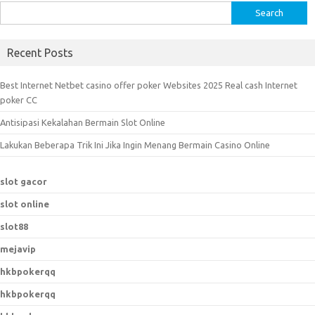
S
e
a
Recent Posts
r
c
Best Internet Netbet casino offer poker Websites 2025 Real cash Internet
h
poker CC
f
Antisipasi Kekalahan Bermain Slot Online
o
r
Lakukan Beberapa Trik Ini Jika Ingin Menang Bermain Casino Online
:
slot gacor
slot online
slot88
mejavip
hkbpokerqq
hkbpokerqq