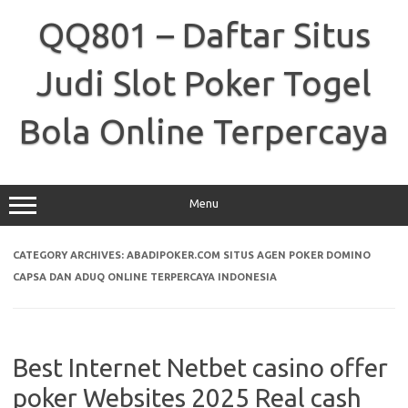
Skip
to
QQ801 – Daftar Situs
content
Judi Slot Poker Togel
Bola Online Terpercaya
Menu
CATEGORY ARCHIVES:
ABADIPOKER.COM SITUS AGEN POKER DOMINO
CAPSA DAN ADUQ ONLINE TERPERCAYA INDONESIA
Best Internet Netbet casino offer
poker Websites 2025 Real cash