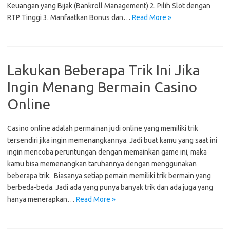
Keuangan yang Bijak (Bankroll Management) 2. Pilih Slot dengan
RTP Tinggi 3. Manfaatkan Bonus dan…
Read More »
Lakukan Beberapa Trik Ini Jika
Ingin Menang Bermain Casino
Online
Casino online adalah permainan judi online yang memiliki trik
tersendiri jika ingin memenangkannya. Jadi buat kamu yang saat ini
ingin mencoba peruntungan dengan memainkan game ini, maka
kamu bisa memenangkan taruhannya dengan menggunakan
beberapa trik. Biasanya setiap pemain memiliki trik bermain yang
berbeda-beda. Jadi ada yang punya banyak trik dan ada juga yang
hanya menerapkan…
Read More »