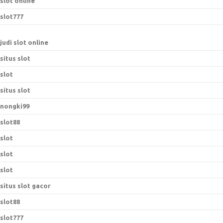
slot online
slot777
judi slot online
situs slot
slot
situs slot
nongki99
slot88
slot
slot
slot
situs slot gacor
slot88
slot777