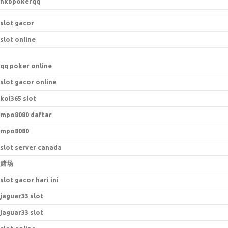
hkbpokerqq
slot gacor
slot online
qq poker online
slot gacor online
koi365 slot
mpo8080 daftar
mpo8080
slot server canada
赌场
slot gacor hari ini
jaguar33 slot
jaguar33 slot