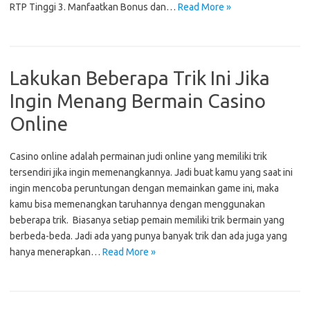
RTP Tinggi 3. Manfaatkan Bonus dan…
Read More »
Lakukan Beberapa Trik Ini Jika
Ingin Menang Bermain Casino
Online
Casino online adalah permainan judi online yang memiliki trik
tersendiri jika ingin memenangkannya. Jadi buat kamu yang saat ini
ingin mencoba peruntungan dengan memainkan game ini, maka
kamu bisa memenangkan taruhannya dengan menggunakan
beberapa trik. Biasanya setiap pemain memiliki trik bermain yang
berbeda-beda. Jadi ada yang punya banyak trik dan ada juga yang
hanya menerapkan…
Read More »