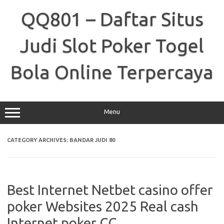
Skip
to
QQ801 – Daftar Situs
content
Judi Slot Poker Togel
Bola Online Terpercaya
Menu
CATEGORY ARCHIVES:
BANDAR JUDI 80
Best Internet Netbet casino offer
poker Websites 2025 Real cash
Internet poker CC