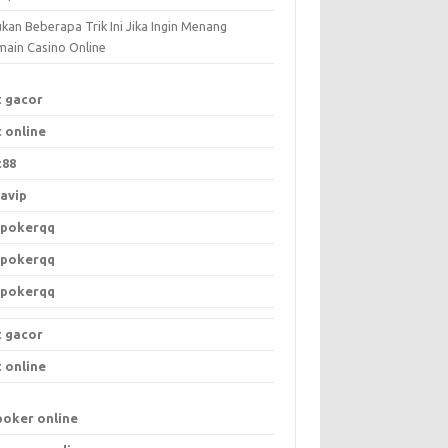
kan Beberapa Trik Ini Jika Ingin Menang
main Casino Online
t gacor
t online
t88
avip
bpokerqq
bpokerqq
bpokerqq
t gacor
t online
poker online