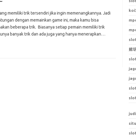
slo
koi
ang memiliki trik tersendiri jika ingin memenangkannya. Jadi
untungan dengan memainkan game ini, maka kamu bisa
mpo
 beberapa trik. Biasanya setiap pemain memiliki trik
mp
punya banyak trik dan ada juga yang hanya menerapkan…
slo
赌
slo
jag
jag
slo
slo
jud
sit
slo