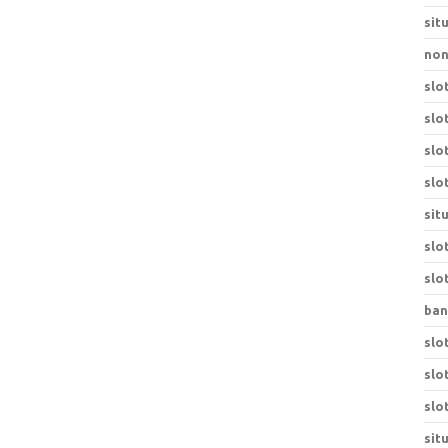
sit
non
slo
slo
slo
slo
sit
slo
slo
ban
slo
slo
slo
sit