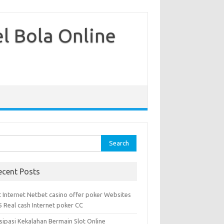
el Bola Online
rch
ecent Posts
t Internet Netbet casino offer poker Websites
5 Real cash Internet poker CC
sipasi Kekalahan Bermain Slot Online