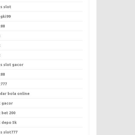
us slot
gki99
t88
t
t
t
us slot gacor
t88
t777
dar bola online
t gacor
t bet 200
t depo 5k
us slot777